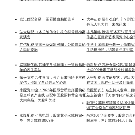
嘉汇优配交易 一图看懂血脂报告单
大牛证券 要什么自行车？浏
身无人机大师，未来已来！
弘大速配 《木兰陂传奇》核心符号精神寓
非凡策略 展讯 艺术家张宝月“
意演变
作品在巨目森艺术展览中心全
广信配资 英国王室爆出丑闻，公爵前妻陷
牛博士 藏海花张鲁一：低调演
入舆论旋涡
生活很神秘，结婚多年零绯闻
盛瑞德优配 荔浦芋头炖鸡腿：一道跨越千
屿科配资 高校食堂惊现“海鲜
年的养生美味
大学999元帝王蟹引发校园餐
振兴资本 75年春节，蒋介石带病给毛主席
天宇配资 蒋雯丽现状，退出
发信，提出了自己最后的心愿
在英国，现在生活平淡且简单
牛配资 中金：2026年国际货币秩序重构仍
鼎配配资 知名主持人发声，
是全球资产主线 超配中国股票和黄金 标配
差点被骗！千万别“好心”帮这
大宗商品、美股和美债
融智和 菲律宾频繁拉拢域外
谓“联合巡航” 南部战区回应
永隆配资 小熊电器：股东龙少宏减持完
尚求100 华金资本：股东力合
毕，累计减持100万股
限届满，累计减持344.70万股