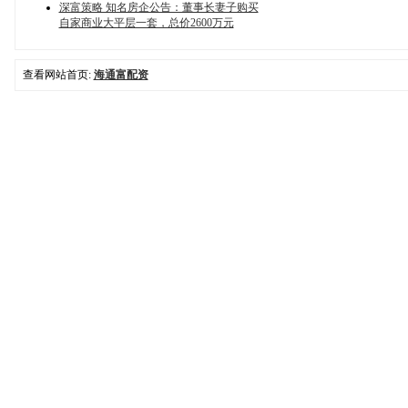
深富策略 知名房企公告：董事长妻子购买
自家商业大平层一套，总价2600万元
查看网站首页:
海通富配资