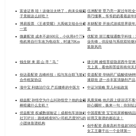
富途证券 哇！这做法太绝了，肉末尖椒茄
伍洲配资 贾乃亮一家过年吃
子竟能这么好吃？
乖巧懂事，爷爷奶奶看着超年
博易股票 《王者荣耀》大禹铭文组合分享
本财配资 开放式游戏世界获
一览
奖
微豪配资 成本不超600元，小伙用4个775
优配资 浙江魔瑞通数字科技
电机将自行车改为电动车，时速70Km
业先锋，供应链与系统双轮驱
装新风尚
钱生财 来 眉 山 寻 “ 马 ”
捷元网 难怪菩提隐居西牛贺
无上真，看他和菩提和有何关
创达盈配资 吉峰科技：拟与东台联飞签订
奕道配资 华纳药厂硫酸镁钠
合作框架协议
液获批 进一步丰富清肠剂产品
涨中宝 利德治疗仪 产后腰疼的中医方
中证50策略 育儿补贴政策
稳益配 孙悟空为什么叫孙悟空？他的金箍
凤凰策略 他总跟上级说话不
棒暗藏什么玄机？
好心嘱咐，换来一句：你别扯
优益配资 权威数据验证｜成都包车游旅行
中国星配资 宝宝纸尿裤畅销
社TOP10：路线精准96%×司机态度99%的
好用又靠谱的都在这！
小团体靠谱机构
创牛配资 鼎泰高科市值超500
女工王馨干出一个全球第一