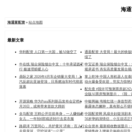
海通富
海通富配资
»
站点地图
最新文章
华利配资 人口第一大国，被AI做空了
通盈配资 大变局！最大的铁
缩了
牛在线 瑞众保险烟台中支：十年承诺践于
申宝证券 瑞众保险烟台中支
行 极速理赔暖人心
规承诺书 夯实高质量发展合规
鼎际之家 2026年4月车企销量大变局！上
掌上乾坤 中国人形机器人在
汽反超比亚迪登顶，日系燃油车时代彻底
动火爆备受欢迎，凭实力惊艳
落幕
配先查 #我许可预测票房超2亿
业版AI票房预测显示，《我，
开源策略 华为Pura系列新品发布会定档4
中银两融 韦唯红毯一身造型
月20日，或将带来首款大阔折
暴露体态臃肿，真有那么不堪
盒马配资 王鸥公开目前单身，一人赚钱养
中国配资网 风扇夫妇疑演剧
女儿，一年拍6部戏还转行去卖衣服
50岁孕妈演情侣，小玉说话正
路易泽 万里同心，共护黄河 济南：百人行
众合资本 最新税收数据显示
走母亲河，守护河道“一公里”
度销售收入增速总体稳步回升