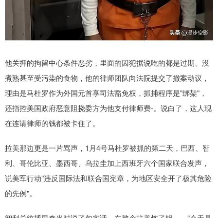
他关押的拘留中心条件恶劣，里面的囚犯据说吃的都是过期、没
煮熟甚至受污染的食物，他的律师团队向法院提交了撤案动议，
理由是马杜罗作为外国元首享司法豁免权，抓捕程序是"绑架"，
还指控美国政府恶意阻挠委方为他支付律师费-。说白了，这人现
在连请律师的钱都被卡住了。
拉美那边更是一片骂声，1月4号马杜罗被抓的第二天，巴西、智
利、哥伦比亚、墨西哥、乌拉圭加上西班牙六个国家联合发声，
说美军行动"违反国际法和联合国宪章，为地区安全开了极其危险
的先例"。
智利总统博里奇当时说了句实话，在整个拉美炸了锅——"今天是