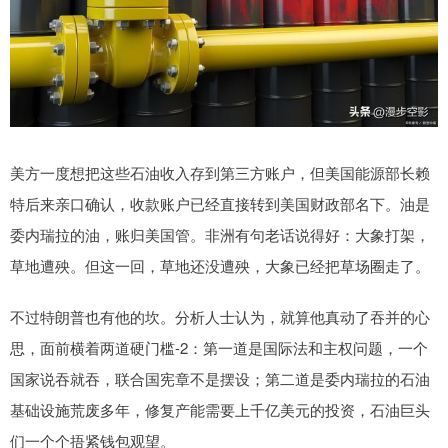
美方一度想把这些石油收入存到第三方账户，但美国能源部长赖
特后来亲口确认，收款账户已经直接转到美国财政部名下。油是
委内瑞拉的油，账归美国管。非洲有句老话说得好：大象打架，
草地遭殃。但这一回，草地还没遭殃，大象已经把草场圈走了。
不过特朗普也有他的坎。分析人士认为，就算他真动了吞并的心
思，面前横着两道硬门槛-2：第一道是国际法和主权问题，一个
国家说吞就吞，联合国宪章不是摆设；第二道是委内瑞拉的石油
基础设施荒废多年，修复产能需要上千亿美元的投资，石油巨头
们一个个捂紧钱包观望。