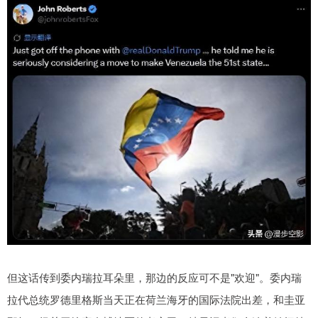
但这话传到委内瑞拉耳朵里，那边的反应可不是"欢迎"。委内瑞
拉代总统罗德里格斯当天正在荷兰海牙的国际法院出差，和圭亚