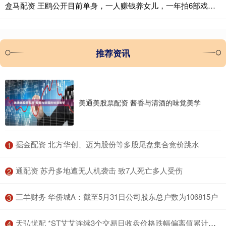
盒马配资 王鸥公开目前单身，一人赚钱养女儿，一年拍6部戏还转行去卖衣服
推荐资讯
美通美股票配资 酱香与清酒的味觉美学
​掘金配资 北方华创、迈为股份等多股尾盘集合竞价跳水
1
​通配资 苏丹多地遭无人机袭击 致7人死亡多人受伤
2
​三羊财务 华侨城A：截至5月31日公司股东总户数为106815户
3
​天弘忧配 *ST艾艾连续3个交易日收盘价格跌幅偏离值累计达12%
4