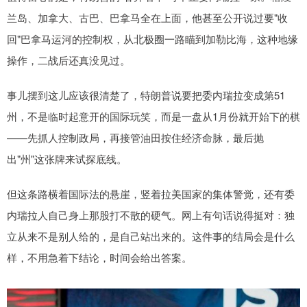
兰岛、加拿大、古巴、巴拿马全在上面，他甚至公开说过要"收
回"巴拿马运河的控制权，从北极圈一路瞄到加勒比海，这种地缘
操作，二战后还真没见过。
事儿摆到这儿应该很清楚了，特朗普说要把委内瑞拉变成第51
州，不是临时起意开的国际玩笑，而是一盘从1月份就开始下的棋
——先抓人控制政局，再接管油田按住经济命脉，最后抛
出"州"这张牌来试探底线。
但这条路横着国际法的悬崖，竖着拉美国家的集体警觉，还有委
内瑞拉人自己身上那股打不散的硬气。网上有句话说得挺对：独
立从来不是别人给的，是自己站出来的。这件事的结局会是什么
样，不用急着下结论，时间会给出答案。