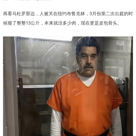
再看马杜罗那边，人被关在纽约布鲁克林，3月份第二次出庭的时
候瘦了整整13公斤，本来就没多少肉，现在更是皮包骨头。