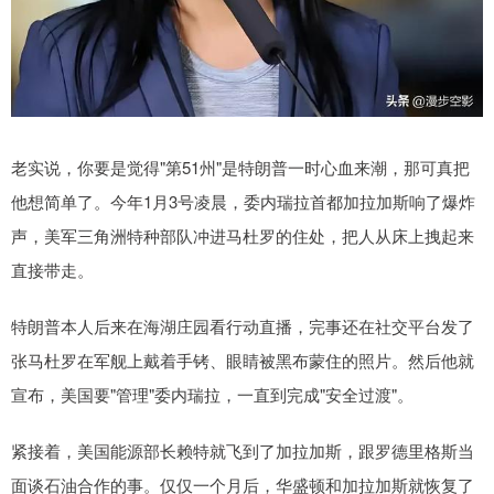
老实说，你要是觉得"第51州"是特朗普一时心血来潮，那可真把
他想简单了。今年1月3号凌晨，委内瑞拉首都加拉加斯响了爆炸
声，美军三角洲特种部队冲进马杜罗的住处，把人从床上拽起来
直接带走。
特朗普本人后来在海湖庄园看行动直播，完事还在社交平台发了
张马杜罗在军舰上戴着手铐、眼睛被黑布蒙住的照片。然后他就
宣布，美国要"管理"委内瑞拉，一直到完成"安全过渡"。
紧接着，美国能源部长赖特就飞到了加拉加斯，跟罗德里格斯当
面谈石油合作的事。仅仅一个月后，华盛顿和加拉加斯就恢复了