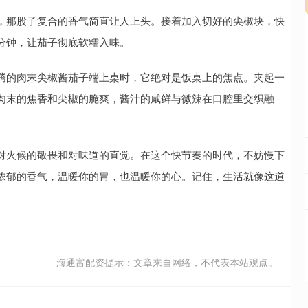
，那股子复合的香气简直让人上头。接着加入切好的尖椒块，快
分钟，让茄子彻底软糯入味。
腾的肉末尖椒酱茄子端上桌时，它绝对是饭桌上的焦点。夹起一
肉末的焦香和尖椒的脆爽，酱汁的咸鲜与微辣在口腔里交织融
对火候的敬畏和对味道的直觉。在这个快节奏的时代，不妨慢下
浓郁的香气，温暖你的胃，也温暖你的心。记住，生活就像这道
海通富配资提示：文章来自网络，不代表本站观点。