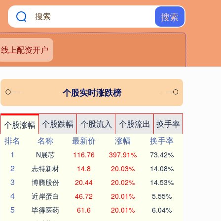
搜索
线上配资开户
个股实时涨跌榜
个股跌幅
个股流入
个股流出
换手率
个股涨幅
排名
名称
最新价
涨幅
换手率
1
N展芯
116.76
397.91%
73.42%
2
志特新材
14.8
20.03%
14.08%
3
博腾股份
20.44
20.02%
14.53%
4
近岸蛋白
46.72
20.01%
5.55%
5
毕得医药
61.6
20.01%
6.04%