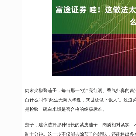
深证成指
14211.53
.53
0.60%
101.41
0
肉末尖椒酱茄子，每当那一勺油亮红润、香气扑鼻的酱
白什么叫作“此生无悔入华夏，来世还做下饭人”。这道
是检验一碗白米饭是否合格的终极标准。
茄子，建议选择那种细长的紫皮茄子，肉质相对紧实，
制十分钟。这一步不仅能去除茄子的涩味，还能逼出多