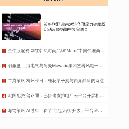
策略联盟 越南对涉华预应力钢绞线
启动反倾销期中复审调查
​金牛股配资 网红韩流时尚品牌“Mardi”中国代理商回应撤柜：将把更多资源投入新品牌
1
​创赢盘 上海电气与阿曼Mawarid集团签署风电一揽子协议
2
​牛势策略 杭州秋日：桂花栗子羹与西湖醋鱼的诗意
3
​宏图配资 普路通：已搭建虚拟电厂云平台开展相关业务
4
​海纳策略 AI过年｜春节“红包大战”升级，平台全力抢夺AI入口
5