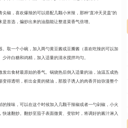
尖椒，喜欢爆辣的可以搭配几颗小米辣，那种“直冲天灵盖”的
末是首选，煸炒出来的油脂能让整道菜香气倍增。
器。取一个小碗，加入两勺黄豆酱或豆瓣酱（喜欢吃辣的可以加
、少许白糖和鸡精，加入适量的清水搅拌均匀。
激发出食材最原始的香气。锅烧热后倒入适量的油，油温五成热
渐变得透明，析出金黄的猪油，那股子诱人的肉香开始弥漫整个
郁的辣味，可以在这个时候加入几颗干辣椒或者一勺剁椒，小火
，快速翻炒。翻炒至茄子表面微黄、变软时，将调好的酱汁淋入
。