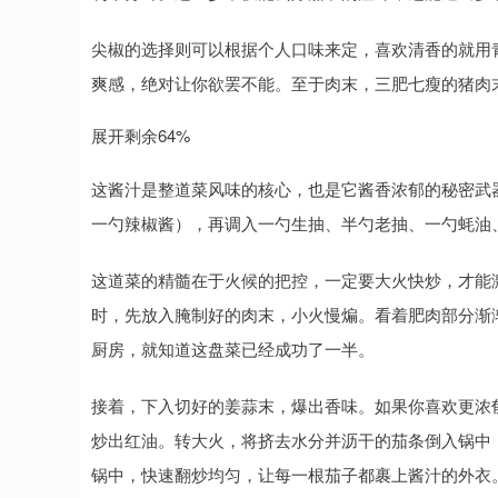
尖椒的选择则可以根据个人口味来定，喜欢清香的就用青
爽感，绝对让你欲罢不能。至于肉末，三肥七瘦的猪肉
展开剩余64%
这酱汁是整道菜风味的核心，也是它酱香浓郁的秘密武
一勺辣椒酱），再调入一勺生抽、半勺老抽、一勺蚝油
这道菜的精髓在于火候的把控，一定要大火快炒，才能
时，先放入腌制好的肉末，小火慢煸。看着肥肉部分渐
厨房，就知道这盘菜已经成功了一半。
接着，下入切好的姜蒜末，爆出香味。如果你喜欢更浓
炒出红油。转大火，将挤去水分并沥干的茄条倒入锅中
锅中，快速翻炒均匀，让每一根茄子都裹上酱汁的外衣