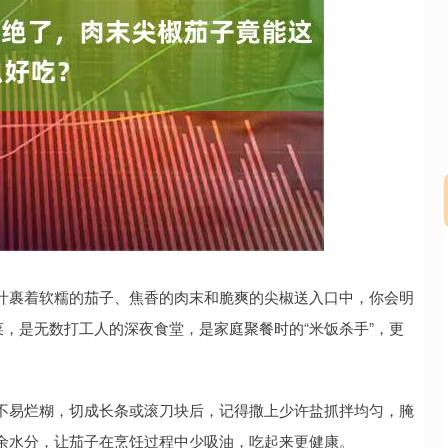
沪深300
4670.25
.72%
18.94
0.41%
汁裹着软糯的茄子、焦香的肉末和脆爽的尖椒送入口中，你会明
菜，是无数打工人的深夜食堂，是家庭聚餐时的“米饭杀手”，更
不易烂糊，切成长条或滚刀块后，记得撒上少许盐抓拌均匀，腌
余水分，让茄子在烹饪过程中少吸油，吃起来更健康。