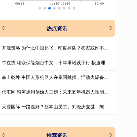
热点资讯
开源策略 为什么中国起飞，印度掉队？答案或许不在1978年
牛在线 瑞众保险烟台中支：十年承诺践于行 极速理赔暖人心
掌上乾坤 中国人形机器人在泰国跳操，活动火爆备受欢迎，凭实力惊艳海外
信汇网 银河通用创始人王鹤：未来五年机器人技能将百花齐放
天源国际 一路走好？赵本山灵堂、刘晓庆去世、陈奕迅身亡，这些谣言太离谱
推荐资讯