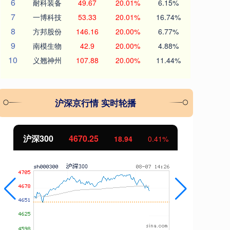
6
耐科装备
49.67
20.01%
6.15%
7
一博科技
53.33
20.01%
16.74%
8
方邦股份
146.16
20.00%
6.77%
9
南模生物
42.9
20.00%
4.88%
10
义翘神州
107.88
20.00%
11.44%
沪深京行情 实时轮播
北证50
1131.16
创
8.28
0.74%