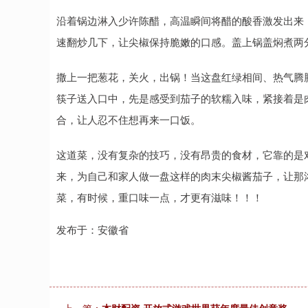
沿着锅边淋入少许陈醋，高温瞬间将醋的酸香激发出来
速翻炒几下，让尖椒保持脆嫩的口感。盖上锅盖焖煮两
撒上一把葱花，关火，出锅！当这盘红绿相间、热气腾
筷子送入口中，先是感受到茄子的软糯入味，紧接着是
合，让人忍不住想再来一口饭。
这道菜，没有复杂的技巧，没有昂贵的食材，它靠的是
来，为自己和家人做一盘这样的肉末尖椒酱茄子，让那
菜，有时候，重口味一点，才更有滋味！！！
发布于：安徽省