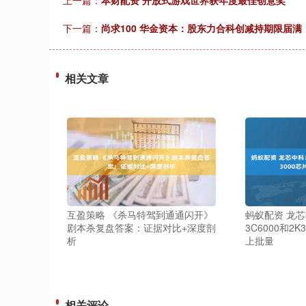
上一篇：
本财配资 开放式游戏世界获年度最佳创意奖
下一篇：
尚求100 华金资本：股东力合科创减持期限届满，
相关文章
互盈策略 《杀马特驾到通通闪开》
蚂蚁配资 龙
剧本杀复盘答案：证据对比+深度剖
3C6000和2
析
上批量
相关评论