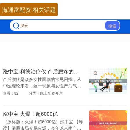
海通富配资 相关话题
搜索
涨中宝 利德治疗仪 产后腰疼的中医方
产后腰疼是众多女性面临的常见困扰，从
中医理论来看，这一现象与女性产后气血
亏虚、肾气不足以及外邪侵袭等因素密切
查看：82
分类：线上配资开户
相关。利德治疗仪作为融合中医经络理论
与现代生物磁学成....
涨中宝 火爆！超6000亿
（原标题：火爆！超6000亿）涨中宝 【导
读】港股市场交易火爆，今年以来南向资