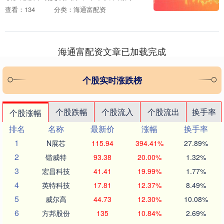
金净流入突破6000亿港元 见习记者 纪瑶
查看：134
分类：海通富配资
港股市场交易火爆，今年以来净流入金额
已....
海通富配资文章已加载完成
个股实时涨跌榜
个股跌幅
个股流入
个股流出
换手率
个股涨幅
排名
名称
最新价
涨幅
换手率
1
N展芯
115.94
394.41%
27.89%
2
锴威特
93.38
20.00%
1.32%
3
宏昌科技
41.41
19.99%
1.77%
4
英特科技
17.81
12.37%
8.49%
5
威尔高
44.73
12.30%
10.08%
6
方邦股份
135
10.84%
2.69%