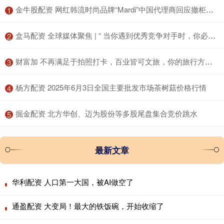
​金牛股配资 网红韩流时尚品牌“Mardi”中国代理商回应撤柜：将把更多资源投入新品牌
1
​盒马配资 全球媒体聚焦 | “ 当你遇到优秀竞争对手时，你必须做得更好”
2
​财富加 不再满足于拍照打卡，百业皆可文旅，你的旅行方式该升级了
3
​杨方配资 2025年6月3日全国主要批发市场茶树菇价格行情
4
​掘金配资 北方华创、迈为股份等多股尾盘集合竞价跳水
5
最新文章
华利配资 人口第一大国，被AI做空了
通盈配资 大变局！最大的铁饭碗，开始收缩了