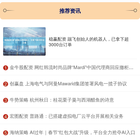
推荐资讯
稳赢配资 踹飞创始人的机器人，已拿下超
3000台订单
​金牛股配资 网红韩流时尚品牌“Mardi”中国代理商回应撤柜：将把更多资源投入新品牌
1
​创赢盘 上海电气与阿曼Mawarid集团签署风电一揽子协议
2
​牛势策略 杭州秋日：桂花栗子羹与西湖醋鱼的诗意
3
​宏图配资 普路通：已搭建虚拟电厂云平台开展相关业务
4
​海纳策略 AI过年｜春节“红包大战”升级，平台全力抢夺AI入口
5