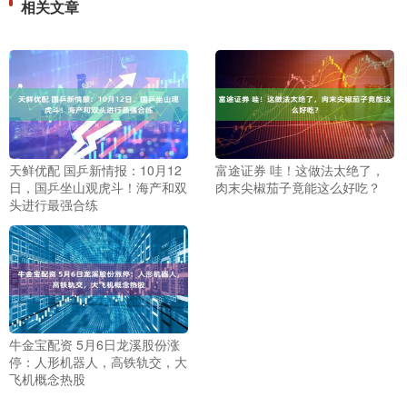
相关文章
天鲜优配 国乒新情报：10月12
富途证券 哇！这做法太绝了，
日，国乒坐山观虎斗！海产和双
肉末尖椒茄子竟能这么好吃？
头进行最强合练
牛金宝配资 5月6日龙溪股份涨
停：人形机器人，高铁轨交，大
飞机概念热股