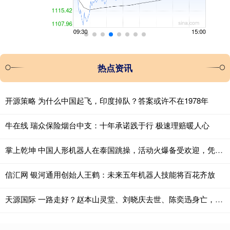
热点资讯
开源策略 为什么中国起飞，印度掉队？答案或许不在1978年
牛在线 瑞众保险烟台中支：十年承诺践于行 极速理赔暖人心
掌上乾坤 中国人形机器人在泰国跳操，活动火爆备受欢迎，凭实力惊艳海外
信汇网 银河通用创始人王鹤：未来五年机器人技能将百花齐放
天源国际 一路走好？赵本山灵堂、刘晓庆去世、陈奕迅身亡，这些谣言太离谱