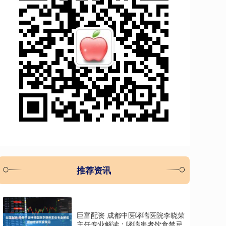
推荐资讯
巨富配资 成都中医哮喘医院李晓荣
主任专业解读：哮喘患者饮食禁忌