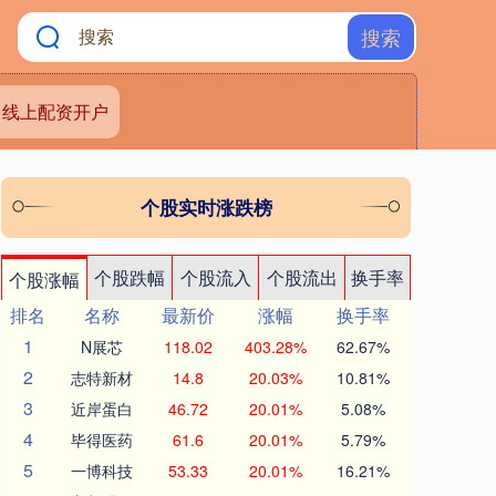
搜索
线上配资开户
个股实时涨跌榜
个股跌幅
个股流入
个股流出
换手率
个股涨幅
排名
名称
最新价
涨幅
换手率
1
N展芯
118.02
403.28%
62.67%
2
志特新材
14.8
20.03%
10.81%
3
近岸蛋白
46.72
20.01%
5.08%
4
毕得医药
61.6
20.01%
5.79%
5
一博科技
53.33
20.01%
16.21%