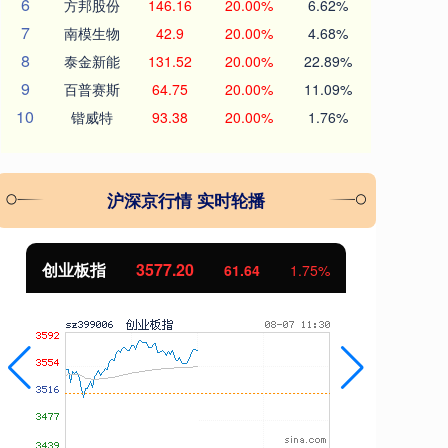
6
方邦股份
146.16
20.00%
6.62%
7
南模生物
42.9
20.00%
4.68%
8
泰金新能
131.52
20.00%
22.89%
9
百普赛斯
64.75
20.00%
11.09%
10
锴威特
93.38
20.00%
1.76%
沪深京行情 实时轮播
创业板指
3577.20
基
61.64
1.75%