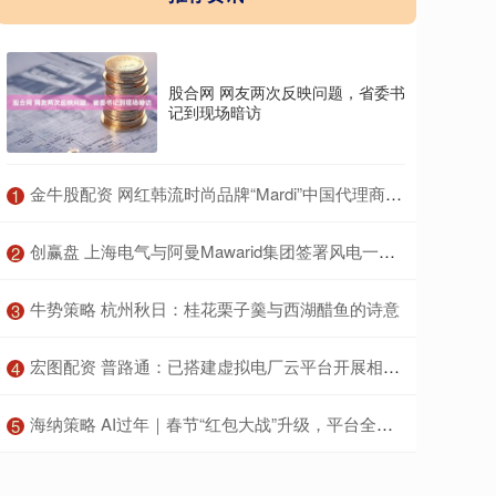
股合网 网友两次反映问题，省委书
记到现场暗访
​金牛股配资 网红韩流时尚品牌“Mardi”中国代理商回应撤柜：将把更多资源投入新品牌
1
​创赢盘 上海电气与阿曼Mawarid集团签署风电一揽子协议
2
​牛势策略 杭州秋日：桂花栗子羹与西湖醋鱼的诗意
3
​宏图配资 普路通：已搭建虚拟电厂云平台开展相关业务
4
​海纳策略 AI过年｜春节“红包大战”升级，平台全力抢夺AI入口
5