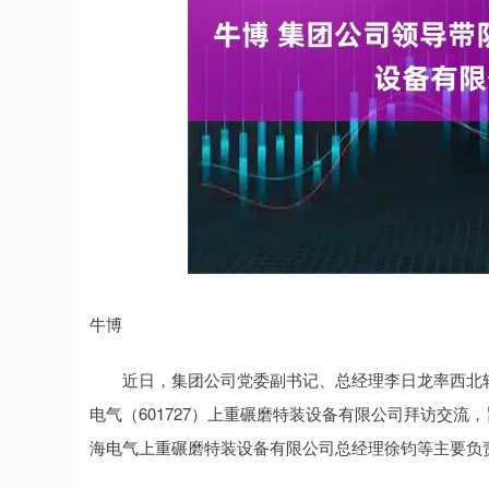
沪深300
4689.96
4.96
1.31%
38.65
0.8
牛博
近日，集团公司党委副书记、总经理李日龙率西北轴
电气（601727）上重碾磨特装设备有限公司拜访交
海电气上重碾磨特装设备有限公司总经理徐钧等主要负