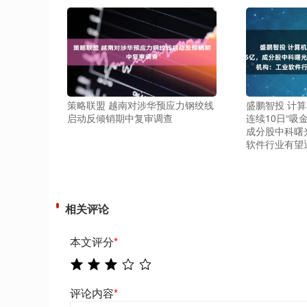
策略联盟 越南对涉华预应力钢绞线
盛鹏智投 计算机
启动反倾销期中复审调查
连续10日“吸金
成分股中科曙
软件行业有望
相关评论
本文评分
*
评论内容
*