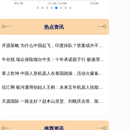
热点资讯
开源策略 为什么中国起飞，印度掉队？答案或许不在1978年
牛在线 瑞众保险烟台中支：十年承诺践于行 极速理赔暖人心
掌上乾坤 中国人形机器人在泰国跳操，活动火爆备受欢迎，凭实力惊艳海外
信汇网 银河通用创始人王鹤：未来五年机器人技能将百花齐放
天源国际 一路走好？赵本山灵堂、刘晓庆去世、陈奕迅身亡，这些谣言太离谱
推荐资讯