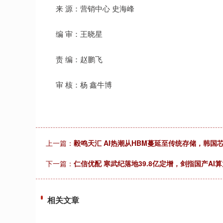
来 源：营销中心 史海峰
编 审：王晓星
责 编：赵鹏飞
审 核：杨 鑫牛博
上一篇：
毅鸣天汇 AI热潮从HBM蔓延至传统存储，韩国
下一篇：
仁信优配 寒武纪落地39.8亿定增，剑指国产AI
相关文章