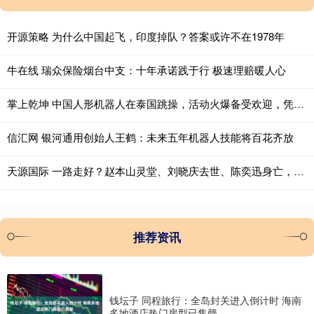
开源策略 为什么中国起飞，印度掉队？答案或许不在1978年
牛在线 瑞众保险烟台中支：十年承诺践于行 极速理赔暖人心
掌上乾坤 中国人形机器人在泰国跳操，活动火爆备受欢迎，凭实力惊艳海外
信汇网 银河通用创始人王鹤：未来五年机器人技能将百花齐放
天源国际 一路走好？赵本山灵堂、刘晓庆去世、陈奕迅身亡，这些谣言太离谱
推荐资讯
钱坛子 同程旅行：全岛封关进入倒计时 海南
多地酒店热门房型已售罄