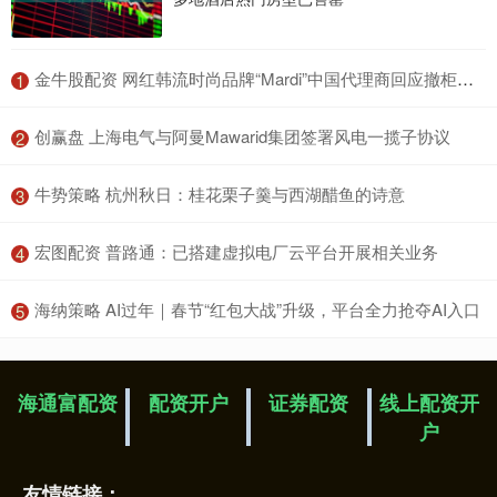
​金牛股配资 网红韩流时尚品牌“Mardi”中国代理商回应撤柜：将把更多资源投入新品牌
1
​创赢盘 上海电气与阿曼Mawarid集团签署风电一揽子协议
2
​牛势策略 杭州秋日：桂花栗子羹与西湖醋鱼的诗意
3
​宏图配资 普路通：已搭建虚拟电厂云平台开展相关业务
4
​海纳策略 AI过年｜春节“红包大战”升级，平台全力抢夺AI入口
5
海通富配资
配资开户
证券配资
线上配资开
户
友情链接：