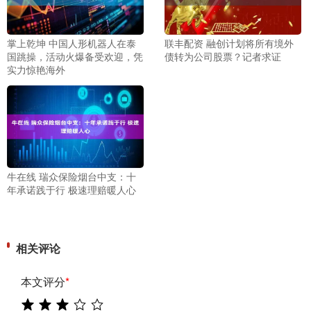
掌上乾坤 中国人形机器人在泰
联丰配资 融创计划将所有境外
国跳操，活动火爆备受欢迎，凭
债转为公司股票？记者求证
实力惊艳海外
牛在线 瑞众保险烟台中支：十
年承诺践于行 极速理赔暖人心
相关评论
本文评分
*