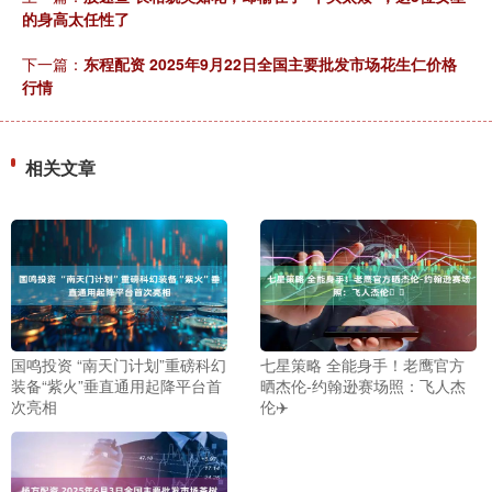
的身高太任性了
下一篇：
东程配资 2025年9月22日全国主要批发市场花生仁价格
行情
相关文章
国鸣投资 “南天门计划”重磅科幻
七星策略 全能身手！老鹰官方
装备“紫火”垂直通用起降平台首
晒杰伦-约翰逊赛场照：飞人杰
次亮相
伦✈️