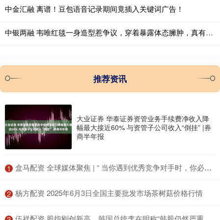
中金汇融 离谱！豆包语音记录期间竟插入关键词广告！
中银两融 韦唯红毯一身造型惹争议，穿着暴露体态臃肿，真有那么不堪吗？
推荐资讯
大业证券 华泰证券资管业务手续费净收入降
幅最大接近60% 与资管子公司收入“倒挂” |券
商半年报
​盒马配资 全球媒体聚焦 | “ 当你遇到优秀竞争对手时，你必须做得更好”
1
​杨方配资 2025年6月3日全国主要批发市场茶树菇价格行情
2
​伍祥配资 股指刚创新高，韩国总统李在明称“韩股仍然严重低估”，但“资本利得税”交给国会来定
3