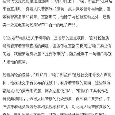
据现代快报此前报道启远网 ，9月10日上午，“嘎子谢孟伟”在网络
平台直播时，身着人民警察制式服装，虽未佩戴警号与胸徽，但
戴有警察肩章和臂章。直播期间，他除了与粉丝互动之外，还售
卖一款充电宝与随身WiFi二合一的电子产品。
“拍的这部电影是关于缉毒的，是省厅的重点项目。”面对粉丝质
疑能否穿着警服直播的问题，谢孟伟在直播间反问道“嘎子卖货有
问题，我能穿这身衣服？是要政审的”，随后他爆了一句粗口称别
人蹭他的流量。
随着舆论的发酵，9月13日，“嘎子谢孟伟”通过社交账号发布声明
称，他在社交平台发布的视频中，有身着警服的画面，这些服装
都是剧组拍摄专用戏服。网友恶意使用AI、P图软件工具制作恶
搞视频和图片，诋毁人民警察的公众形象，自己有主要责任，不
应该穿着此类服装分享相关视频和直播，对此向人民警察真诚的
道歉，IP地址显示在云南。目前，该账号已开启防打扰保护功