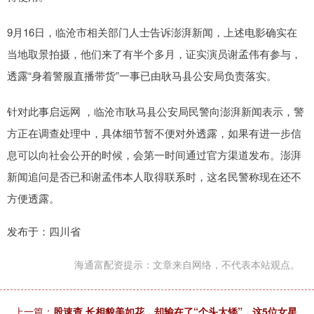
9月16日，临沧市相关部门人士告诉澎湃新闻，上述电影确实在
当地取景拍摄，他们来了有半个多月，证实演员谢孟伟有参与，
透露“身着警服直播带货”一事已由耿马县公安局负责落实。
针对此事启远网 ，临沧市耿马县公安局民警向澎湃新闻表示，警
方正在调查处理中，具体细节暂不便对外透露，如果有进一步信
息可以向社会公开的时候，会第一时间通过官方渠道发布。澎湃
新闻追问是否已和谢孟伟本人取得联系时，这名民警称现在还不
方便透露。
发布于：四川省
海通富配资提示：文章来自网络，不代表本站观点。
上一篇：
股速查 长相貌美如花，却输在了“个头太矮”，这5位女星