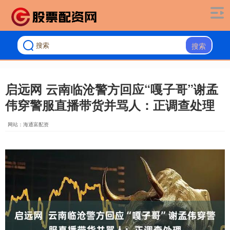
搜索
启远网 云南临沧警方回应“嘎子哥”谢孟
伟穿警服直播带货并骂人：正调查处理
网站：海通富配资