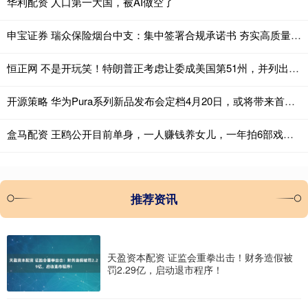
华利配资 人口第一大国，被AI做空了
申宝证券 瑞众保险烟台中支：集中签署合规承诺书 夯实高质量发展合规根基
恒正网 不是开玩笑！特朗普正考虑让委成美国第51州，并列出 5 国吞并名单
开源策略 华为Pura系列新品发布会定档4月20日，或将带来首款大阔折
盒马配资 王鸥公开目前单身，一人赚钱养女儿，一年拍6部戏还转行去卖衣服
推荐资讯
天盈资本配资 证监会重拳出击！财务造假被
罚2.29亿，启动退市程序！