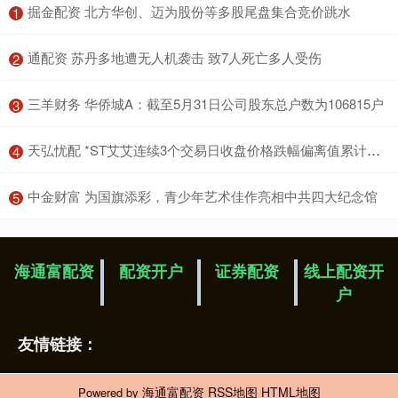
​掘金配资 北方华创、迈为股份等多股尾盘集合竞价跳水
1
​通配资 苏丹多地遭无人机袭击 致7人死亡多人受伤
2
​三羊财务 华侨城A：截至5月31日公司股东总户数为106815户
3
​天弘忧配 *ST艾艾连续3个交易日收盘价格跌幅偏离值累计达12%
4
​中金财富 为国旗添彩，青少年艺术佳作亮相中共四大纪念馆
5
海通富配资
配资开户
证券配资
线上配资开
户
友情链接：
海通富配资
RSS地图
HTML地图
Powered by