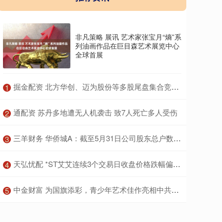
非凡策略 展讯 艺术家张宝月“熵”系
列油画作品在巨目森艺术展览中心
全球首展
​掘金配资 北方华创、迈为股份等多股尾盘集合竞价跳水
1
​通配资 苏丹多地遭无人机袭击 致7人死亡多人受伤
2
​三羊财务 华侨城A：截至5月31日公司股东总户数为106815户
3
​天弘忧配 *ST艾艾连续3个交易日收盘价格跌幅偏离值累计达12%
4
​中金财富 为国旗添彩，青少年艺术佳作亮相中共四大纪念馆
5