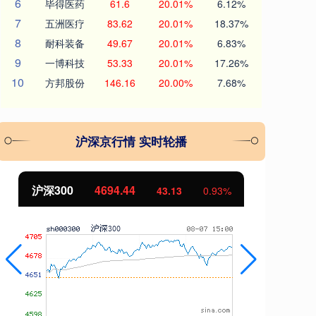
6
毕得医药
61.6
20.01%
6.12%
7
五洲医疗
83.62
20.01%
18.37%
8
耐科装备
49.67
20.01%
6.83%
9
一博科技
53.33
20.01%
17.26%
10
方邦股份
146.16
20.00%
7.68%
沪深京行情 实时轮播
北证50
1134.24
创
11.37
1.01%