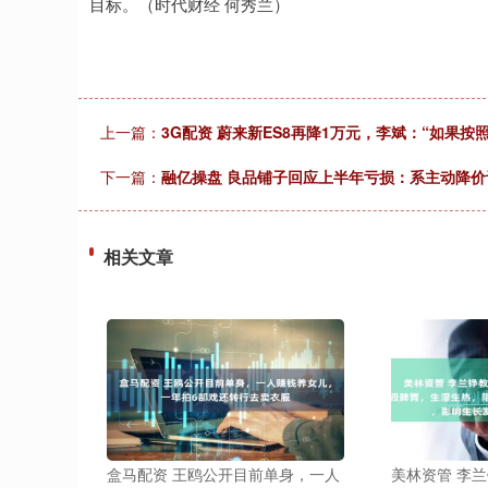
目标。（时代财经 何秀兰）
上一篇：
3G配资 蔚来新ES8再降1万元，李斌：“如果
下一篇：
融亿操盘 良品铺子回应上半年亏损：系主动降
相关文章
盒马配资 王鸥公开目前单身，一人
美林资管 李