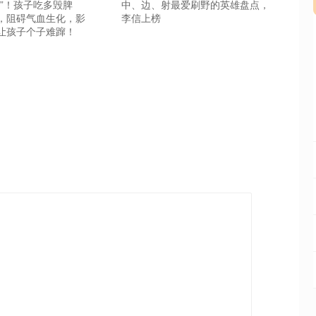
王”！孩子吃多毁脾
中、边、射最爱刷野的英雄盘点，
，阻碍气血生化，影
李信上榜
让孩子个子难蹿！