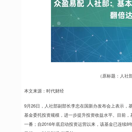
（原标题：人社部
深证成指
14311.01
.68
1.02%
200.89
1
本文来源：时代财经
9月26日，人社部副部长李忠在国新办发布会上表示，基
基金委托投资规模，进一步提升投资收益水平。目前，基
一番；自2016年底启动投资运营以来，该基金已连续8