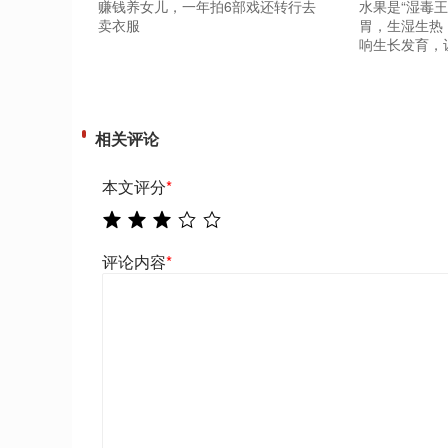
赚钱养女儿，一年拍6部戏还转行去
水果是“湿毒
卖衣服
胃，生湿生热
响生长发育，
相关评论
本文评分
*
评论内容
*