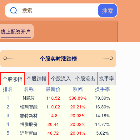
搜索
线上配资开户
个股实时涨跌榜
个股跌幅
个股流入
个股流出
换手率
个股涨幅
排名
名称
最新价
涨幅
换手率
1
N展芯
116.52
396.89%
79.39%
2
锐翔智能
110.02
20.21%
16.80%
3
志特新材
14.8
20.03%
14.18%
4
博腾股份
20.44
20.02%
14.77%
5
近岸蛋白
46.72
20.01%
5.62%