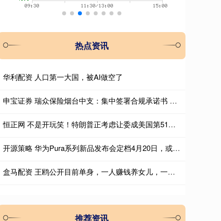
热点资讯
华利配资 人口第一大国，被AI做空了
申宝证券 瑞众保险烟台中支：集中签署合规承诺书 夯实高质量发展合规根基
恒正网 不是开玩笑！特朗普正考虑让委成美国第51州，并列出 5 国吞并名单
开源策略 华为Pura系列新品发布会定档4月20日，或将带来首款大阔折
盒马配资 王鸥公开目前单身，一人赚钱养女儿，一年拍6部戏还转行去卖衣服
推荐资讯